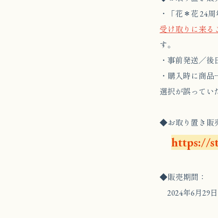
・「花＊花 24周年記
受け取りに来る
す。
・事前発送／後
・購入時に商品
選択が誤ってい
◆お取り置き販
https://s
◆販売期間：
2024年6月29日