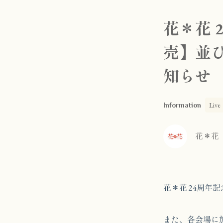
花＊花 
売】並び
知らせ
Live
Information
花＊花
花＊花 24周年記念
また、各会場に