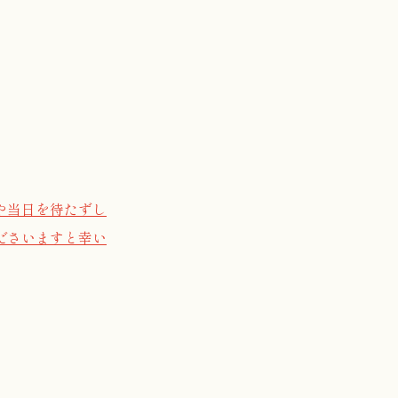
）
や当日を待たずし
ださいますと幸い