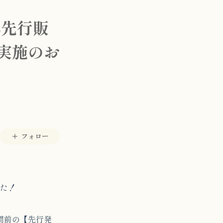
S先行販
】実施のお
フォロー
した！
間前の【先行発