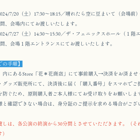
24/7/20（土）17:30〜18:15／晴れたら空に豆まいて（会場前
間、会場内にてお渡しいたします。
24/7/27（土）14:30〜15:30／ザ・フェニックスホール（１
間、会場１階エントランスにてお渡しいたします。
での手順】
内にあるStore「花＊花商店」にて事前購入→決済をお済ませ
・グッズ販売所にて、決済後に届く「購入番号」をスマホで
防ぐため、原則購入者ご本人様にてお受け取りをお願いしま
と確認できない場合は、身分証のご提示を求める場合がござ
渡しは、各公演の終演から30分間とさせていただきます。（そ
す）