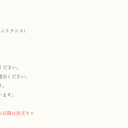
）
階エントランス）
ください。
ご提示ください。
す。
います。
れ以降は注文キャ