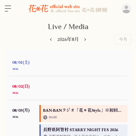
ロ
Live / Media
2026年8月
今月
08/01(土)
2026
08/02(日)
2026
08/03(月)
BAN-BANラジオ「花＊花Style」※初回放送版
2026
09:00
長野県阿智村 STARRY NIGHT FES 2026