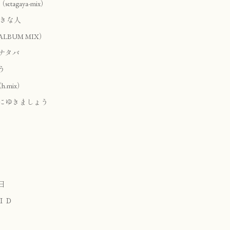
tagaya-mix）
好きな人
LBUM MIX）
ナタバ
う
.mix）
にゆきましょう
日
ＩＤ