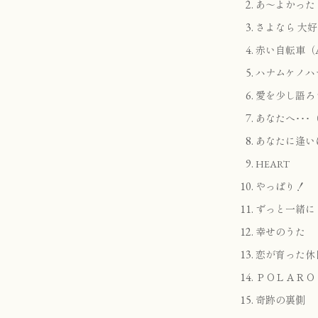
あ～よかった（se
さよなら 大
赤い自転車（A
ハナムケノハ
愛を少し語ろ
あなたへ･･･（h
あなたに逢い
HEART
やっぱり！
ずっと一緒に
幸せのうた
恋が育った休
ＰＯＬＡＲＯ
奇跡の裏側