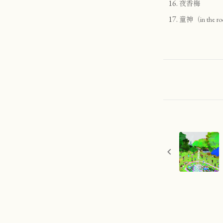
夜香梅
童神（in the ro