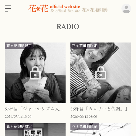
ロ
RADIO
花＊花御膳限定
花＊花御膳限定
57杯目「ジャーナリズム入門」
56杯目「カロリーと代謝。」
2026/07/16 13:00
2026/06/18 08:00
花＊花御膳限定
花＊花御膳限定