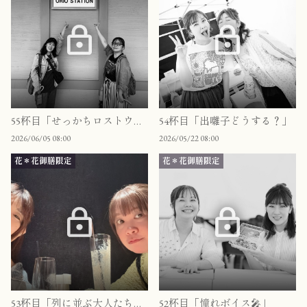
55杯目「せっかちロストウェイ👣」
54杯目「出囃子どうする？」
2026/06/05 08:00
2026/05/22 08:00
花＊花御膳限定
花＊花御膳限定
53杯目「列に並ぶ大人たち🎡」
52杯目「憧れボイス🎤」